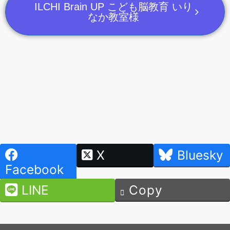
ILCHI Brain UP こども脳教育 いり
なか教室様
X
Bluesky
Facebook
LINE
Copy