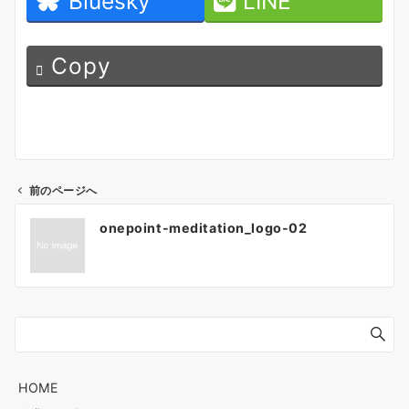
Bluesky
LINE
Copy
前のページへ
投
onepoint-meditation_logo-02
稿
ナ
HOME