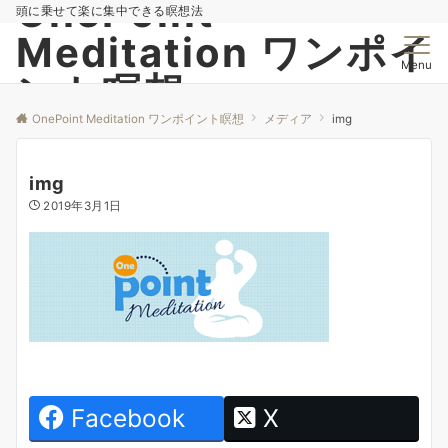
OnePoint
頭に乗せて楽に集中できる瞑想法
Meditation ワンポイ
Menu
ント瞑想
OnePoint Meditation ワンポイント瞑想
メディア
img
img
2019年3月1日
Facebook
X