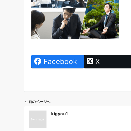
Facebook
X
前のページへ
投
kigyou1