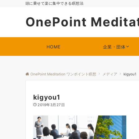
頭に乗せて楽に集中できる瞑想法
OnePoint Med
HOME
企業・団体
OnePoint Meditation ワンポイント瞑想
メディア
kigyou1
kigyou1
2019年3月27日